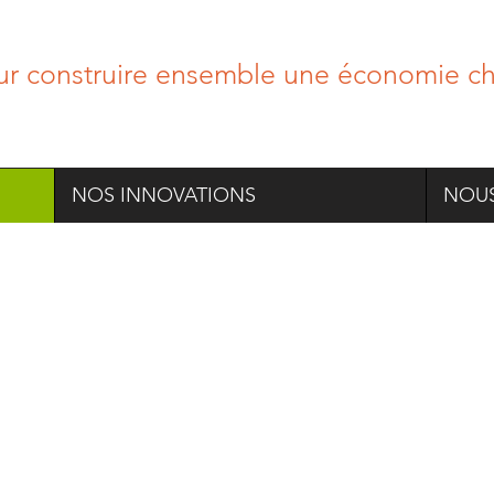
ur construire ensemble une économie cho
NOS INNOVATIONS
NOUS
reprise, vous souhaitez innover 
 organiser ?
VORABLE