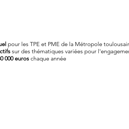
uel
pour les TPE et PME de la Métropole toulousai
ctifs
sur des thématiques variées pour l'engagemen
30 000 euros
chaque année
le de commerce et de management Toulouse Busine
e et la mise en œuvre de projets à impacts positifs