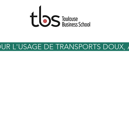
OUR L'USAGE DE TRANSPORTS DOUX,
1 indemnité
1 plateforme de
lométrique pour
covoiturage mise
favoriser les
à disposition des
placements doux
employés