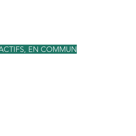
 ACTIFS, EN COMMUN
Des bornes de
recharge pour
voitures
électriques