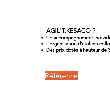
AGIL'T,KESACO ?
Un
accompagnement individ
L’
organisation d’ateliers colle
Des
prix dotés à hauteur de 
Référence
SYNETHIC
accompagne l'éco
pilotage stratégiqu