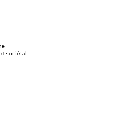
ne
t sociétal
ss School (TBS) dans le co-
 sur son territoire.