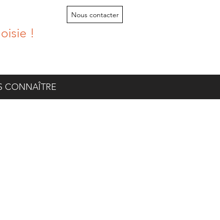
Nous contacter
isie !
 CONNAÎTRE
par vos façons de