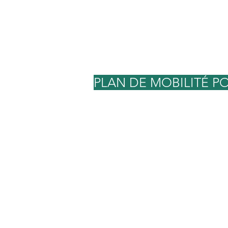
PLAN DE MOBILITÉ P
25 nouvelles
places pour
ki
garer son
vélo
dé