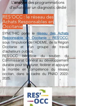
L’
analyse
des programmations
d’achats par un diagnostic dédié
RES'OCC : le réseau des
Achats Responsables en
Occitanie
SYNETHIC porte le
réseau des Achats
Responsable en Occitanie : RES’OCC
,
sous l’impulsion de l’ADEME, de la Région
Occitanie et d’un groupe de travail
d’acheteurs publics.
RES’OCC bénéficie du soutien du
Commissariat Général au développement
durable pour structurer, fédérer et appuyer
la montée en compétence du réseau
occitan, dans le cadre du PNAD 2022-
2025.