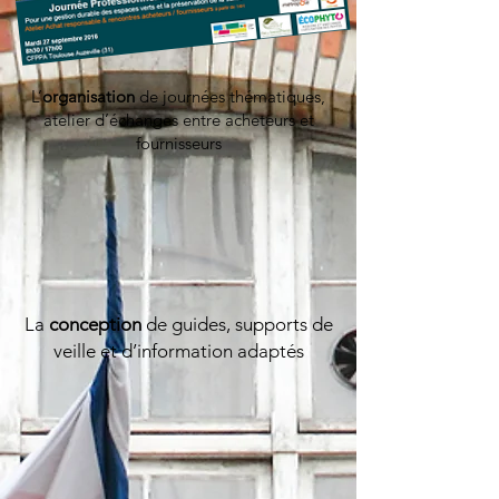
L’
organisation
de journées thématiques,
atelier d’échanges entre acheteurs et
fournisseurs
La
conception
de guides, supports de
veille et d’information adaptés