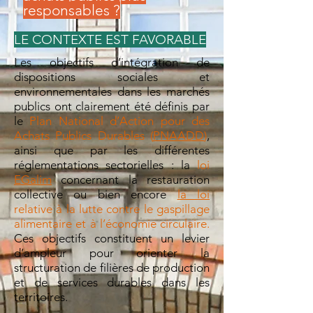
responsables ?
LE CONTEXTE EST FAVORABLE
Les objectifs d’intégratio
n de
dispositions sociales et
environnementales dans les marchés
publics ont clairement été définis par
le
Plan National d’Action pour des
Achats Publics Durables
(
PNAADD
)
,
ainsi que par les différentes
réglementations sectorielles : la
loi
EGalim
concernant la restauration
collective ou bien encore
la loi
relative à la lutte contre le gaspillage
alimentaire et à l’économie circulaire.
Ces objectifs constituent un levier
d’ampleur pour orienter la
structuration de filières de production
et de services durables dans les
territoires.